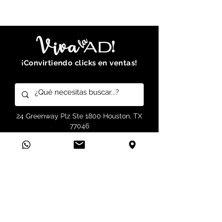
¡Convirtiendo clicks en ventas!
24 Greenway Plz Ste 1800 Houston, TX
77046
(832) 356-
7050
|
hello@
vivalaad.com
Infórmate sobre el mundo del
Marketing ... ¡Suscríbete!