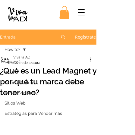
Regístrate
Entrada
How to?
Viva la AD
How to?
6 min de lectura
¿Qué es un Lead Magnet y
SEO
por qué tu marca debe
Diseño Gráfico
tener uno?
Redes Sociales
Sitios Web
Estrategias para Vender más