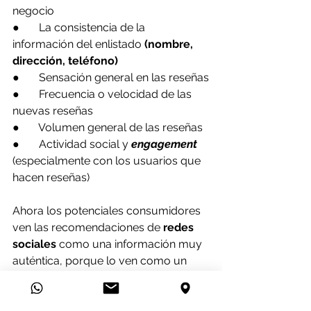
negocio
●       La consistencia de la 
información del enlistado 
(nombre, 
dirección, teléfono)
●       Sensación general en las reseñas
●       Frecuencia o velocidad de las 
nuevas reseñas
●       Volumen general de las reseñas
●       Actividad social y 
engagement
(especialmente con los usuarios que 
hacen reseñas)
Ahora los potenciales consumidores 
ven las recomendaciones de 
redes 
sociales
 como una información muy 
auténtica, porque lo ven como un 
reflejo de la experiencia real de los 
usuarios. Esto significa que mantener 
la 
reputación online
 de tu 
negocio