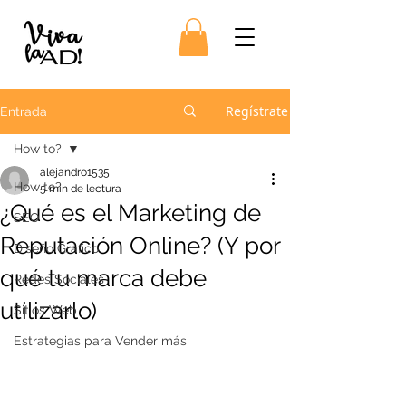
Regístrate
Entrada
How to?
alejandro1535
How to?
5 min de lectura
¿Qué es el Marketing de
SEO
Reputación Online? (Y por
Diseño Gráfico
qué tu marca debe
Redes Sociales
utilizarlo)
Sitios Web
Estrategias para Vender más