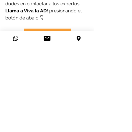
dudes en contactar a los expertos. 
Llama a Viva la AD!
 presionando el 
botón de abajo 👇
¡Habla con nosotros!
Sitios Web
SEO
Redes Sociales
Ver todo
Entradas recientes