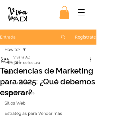
Regístrate
Entrada
How to?
Viva la AD
How to?
3 min de lectura
Tendencias de Marketing
SEO
para 2025: ¿Qué debemos
Diseño Gráfico
esperar?
Redes Sociales
Sitios Web
Estrategias para Vender más